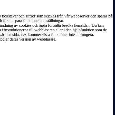
av bokstäver och siffror som skickas från vår webbserver och sparas på
ör att spara funktionella inställningar.
nvändning av cookies och ändå fortsätta besöka hemsidan. Du kan
s i instruktionerna till webbläsaren eller i den hjälpfunktion som de
år hemsida, t ex kommer vissa funktioner inte att fungera.
stödjer deras version av webbläsare.