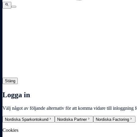
search
search
search
Stäng
Logga in
Välj något av följande alternativ för att komma vidare till inloggning 
chevron_right
chevron_right
chevron_right
Nordiska Sparkontokund
Nordiska Partner
Nordiska Factoring
Cookies