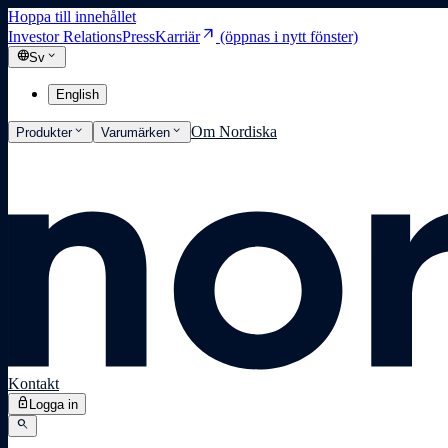
Hoppa till innehållet
arrow_outward
Investor Relations
Press
Karriär
(öppnas i nytt fönster)
language
expand_more
Sv
English
expand_more
expand_more
Om Nordiska
Produkter
Varumärken
Kontakt
lock
Logga in
search