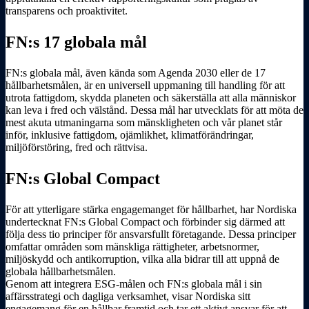
transparens och proaktivitet.
FN:s 17 globala mål
FN:s globala mål, även kända som Agenda 2030 eller de 17
hållbarhetsmålen, är en universell uppmaning till handling för att
utrota fattigdom, skydda planeten och säkerställa att alla människor
kan leva i fred och välstånd. Dessa mål har utvecklats för att möta de
mest akuta utmaningarna som mänskligheten och vår planet står
inför, inklusive fattigdom, ojämlikhet, klimatförändringar,
miljöförstöring, fred och rättvisa.
FN:s Global Compact
För att ytterligare stärka engagemanget för hållbarhet, har Nordiska
undertecknat FN:s Global Compact och förbinder sig därmed att
följa dess tio principer för ansvarsfullt företagande. Dessa principer
omfattar områden som mänskliga rättigheter, arbetsnormer,
miljöskydd och antikorruption, vilka alla bidrar till att uppnå de
globala hållbarhetsmålen.
Genom att integrera ESG-målen och FN:s globala mål i sin
affärsstrategi och dagliga verksamhet, visar Nordiska sitt
engagemang för en hållbar framtid och tar ett aktivt ansvar för att