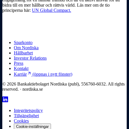
bidra till en mer hållbar och rättvis värld. Läs mer om de tio
principerna här:
UN Global Compact.
Sparkonto
Om Nordiska
Hållbarhet
Investor Relations
Press
Kontakt
arrow_outward
Karriär
(öppnas i nytt fönster)
© 2026 Bankaktiebolaget Nordiska (publ), 556760-6032. All rights
reserved. · nordiska.se
Integritetspolicy
Tillgänglighet
Cookies
Cookie-inställningar