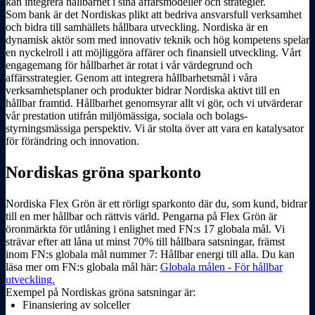
kan integrera hållbarhet i sina affärsmodeller och strategier.
Som bank är det Nordiskas plikt att bedriva ansvarsfull verksamhet
och bidra till samhällets hållbara utveckling. Nordiska är en
dynamisk aktör som med innovativ teknik och hög kompetens spelar
en nyckelroll i att möjliggöra affärer och finans­­iell utveckling. Vårt
engagemang för hållbarhet är rotat i vår värdegrund och
affärsstrategier. Genom att integrera hållbarhetsmål i våra
verksamhetsplaner och produkter bidrar Nordiska aktivt till en
hållbar framtid. Hållbarhet genomsyrar allt vi gör, och vi utvärderar
vår prestation utifrån miljömässiga, sociala och bolags­­
styrningsmässiga perspektiv. Vi är stolta över att vara en katalysator
för förändring och innovation.
Nordiskas gröna sparkonto
Nordiska Flex Grön är ett rörligt sparkonto där du, som kund, bidrar
till en mer hållbar och rättvis värld. Pengarna på Flex Grön är
öronmärkta för utlåning i enlighet med FN:s 17 globala mål. Vi
strävar efter att låna ut minst 70% till hållbara satsningar, främst
inom FN:s globala mål nummer 7: Hållbar energi till alla. Du kan
läsa mer om FN:s globala mål här:
Globala målen - För hållbar
utveckling.
Exempel på Nordiskas gröna satsningar är:
Finans­­iering av solceller