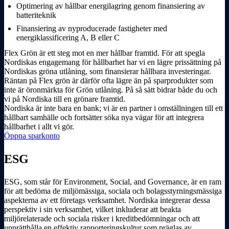
Optimering av hållbar energilagring genom finans­­iering av
batteriteknik
Finans­­iering av nyproducerade fastigheter med
energiklassificering A, B eller C
Flex Grön är ett steg mot en mer hållbar framtid. För att spegla
Nordiskas engagemang för hållbarhet har vi en lägre prissättning på
Nordiskas gröna utlåning, som finans­­ierar hållbara investeringar.
Räntan på Flex grön är därför ofta lägre än på sparprodukter som
inte är öronmärkta för Grön utlåning. På så sätt bidrar både du och
vi på Nordiska till en grönare framtid.
Nordiska är inte bara en bank; vi är en partner i omställningen till ett
hållbart samhälle och fortsätter söka nya vägar för att integrera
hållbarhet i allt vi gör.
Öppna sparkonto
ESG
ESG, som står för Environment, Social, and Governance, är en ram
för att bedöma de miljömässiga, sociala och bolags­styrningsmässiga
aspekterna av ett företags verksamhet. Nordiska integrerar dessa
perspektiv i sin verksamhet, vilket inkluderar att beakta
miljörelaterade och sociala risker i kreditbedömningar och att
upprätthålla en effektiv rapporteringskultur som präglas av